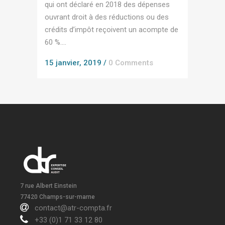
qui ont déclaré en 2018 des dépenses
ouvrant droit à des réductions ou des
crédits d’impôt reçoivent un acompte de
60 %....
15 janvier, 2019
/
0 Comments
7 rue Albert Einstein
77420 Champs-sur-marne
contact@atr-compta.fr
+33 (0)1 71 33 12 80