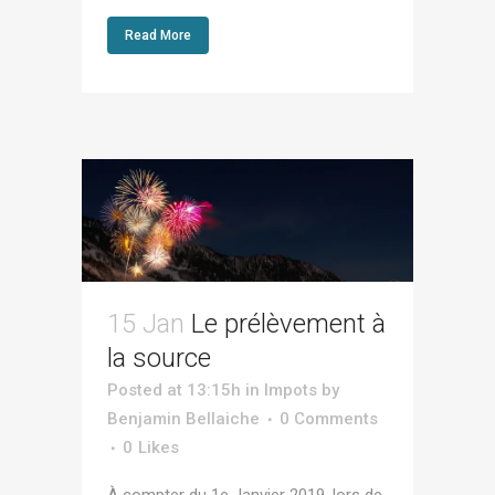
Read More
15 Jan
Le prélèvement à
la source
Posted at 13:15h
in
Impots
by
Benjamin Bellaiche
0 Comments
0
Likes
À compter du 1e Janvier 2019, lors de