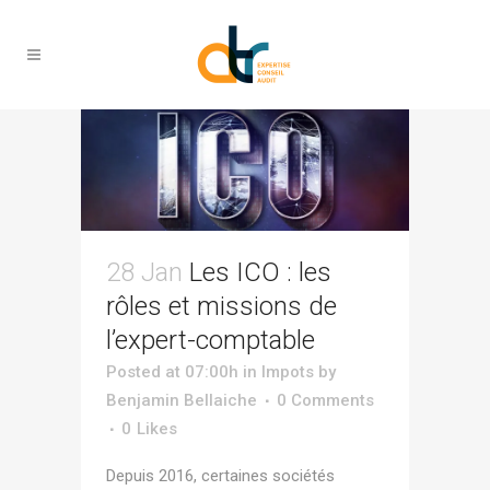
expert Tag
28 Jan
Les ICO : les
rôles et missions de
l’expert-comptable
Posted at 07:00h
in
Impots
by
Benjamin Bellaiche
0 Comments
0
Likes
Depuis 2016, certaines sociétés