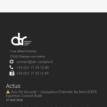
7 rue Albert Einstein
77420 Champs-sur-marne
contact@atr-compta.fr
+33 (0)1 71 33 12 80
+33 (0)1 71 33 12 89
Actus
Avis De Sécurité – Usurpation D’identité Au Nom D’ATR
Expertise Conseil Audit
27 avril 2026