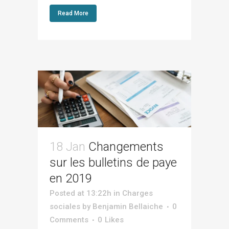
Read More
18 Jan
Changements
sur les bulletins de paye
en 2019
Posted at 13:22h
in
Charges
sociales
by
Benjamin Bellaiche
0
Comments
0
Likes