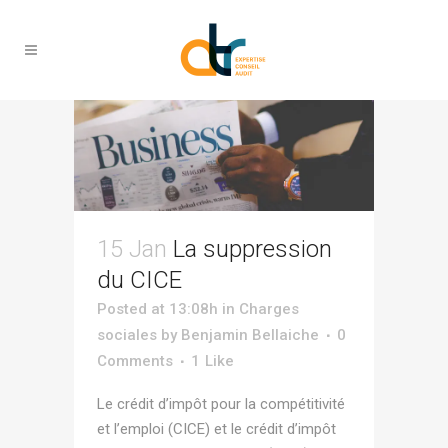
emploi Tag
15 Jan
La suppression
du CICE
Posted at 13:08h
in
Charges
sociales
by
Benjamin Bellaiche
0
Comments
1
Like
Le crédit d’impôt pour la compétitivité
et l’emploi (CICE) et le crédit d’impôt