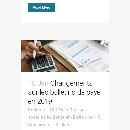
Read More
18 Jan
Changements
sur les bulletins de paye
en 2019
Posted at 13:22h
in
Charges
sociales
by
Benjamin Bellaiche
0
Comments
0
Likes