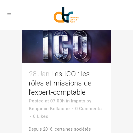
conseil Tag
28 Jan
Les ICO : les
rôles et missions de
l’expert-comptable
Posted at 07:00h
in
Impots
by
Benjamin Bellaiche
0 Comments
0
Likes
Depuis 2016, certaines sociétés