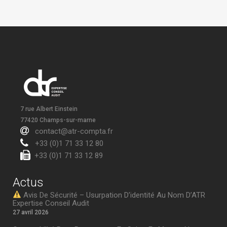
7 rue Albert Einstein
77420 Champs-sur-marne
contact@atr-compta.fr
+33 (0)1 71 33 12 80
+33 (0)1 71 33 12 89
Actus
Avis De Sécurité – Usurpation D’identité Au Nom D’ATR
Expertise Conseil Audit
27 avril 2026