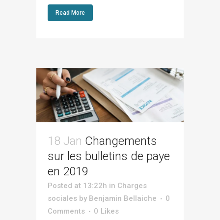
Read More
18 Jan
Changements
sur les bulletins de paye
en 2019
Posted at 13:22h
in
Charges
sociales
by
Benjamin Bellaiche
0
Comments
0
Likes