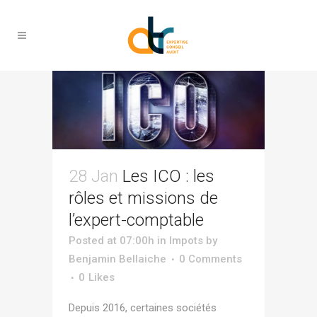
charges Tag
28 Jan
Les ICO : les
rôles et missions de
l’expert-comptable
Posted at 07:00h
in
Impots
by
Benjamin Bellaiche
0 Comments
0
Likes
Depuis 2016, certaines sociétés