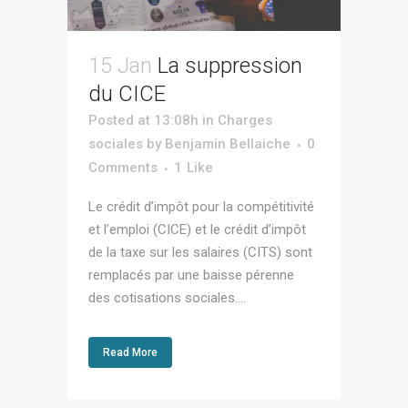
15 Jan
La suppression
du CICE
Posted at 13:08h
in
Charges
sociales
by
Benjamin Bellaiche
0
Comments
1
Like
Le crédit d’impôt pour la compétitivité
et l’emploi (CICE) et le crédit d’impôt
de la taxe sur les salaires (CITS) sont
remplacés par une baisse pérenne
des cotisations sociales....
Read More