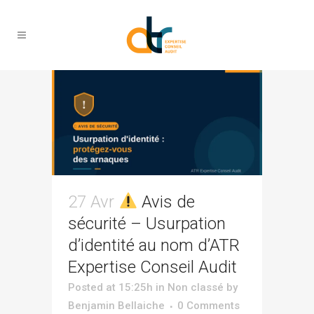
Non classé
27 Avr
Avis de
sécurité – Usurpation
d’identité au nom d’ATR
Expertise Conseil Audit
Posted at 15:25h
in
Non classé
by
Benjamin Bellaiche
0 Comments