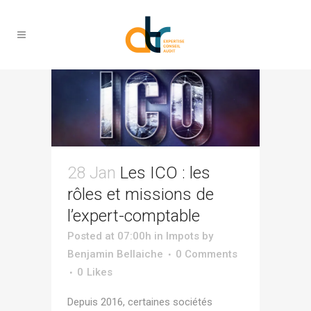
sur Tag
28 Jan
Les ICO : les
rôles et missions de
l’expert-comptable
Posted at 07:00h
in
Impots
by
Benjamin Bellaiche
0 Comments
0
Likes
Depuis 2016, certaines sociétés