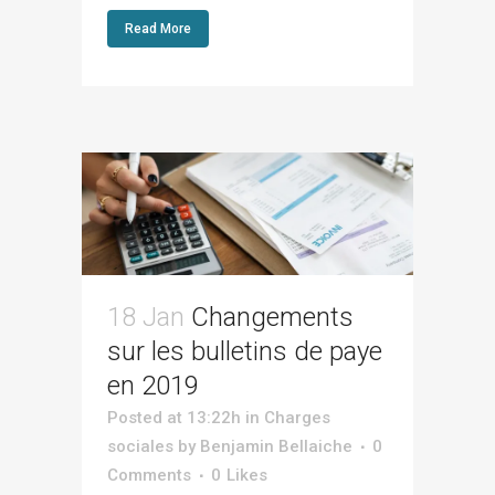
Read More
18 Jan
Changements
sur les bulletins de paye
en 2019
Posted at 13:22h
in
Charges
sociales
by
Benjamin Bellaiche
0
Comments
0
Likes