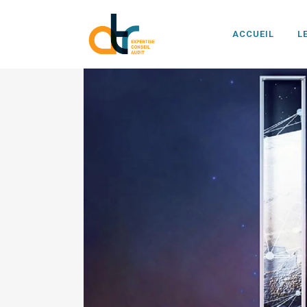
ACCUEIL
L
ICO Tag