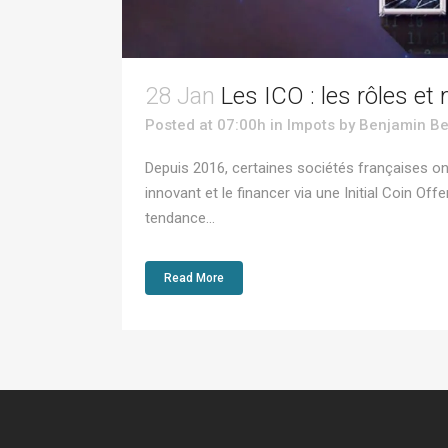
28 Jan
Les ICO : les rôles et
Posted at 07:00h
in
Impots
by
Benjamin Be
Depuis 2016, certaines sociétés françaises ont
innovant et le financer via une Initial Coin 
tendance...
Read More