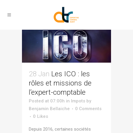
assistance Tag
28 Jan
Les ICO : les
rôles et missions de
l’expert-comptable
Posted at 07:00h
in
Impots
by
Benjamin Bellaiche
0 Comments
0
Likes
Depuis 2016, certaines sociétés